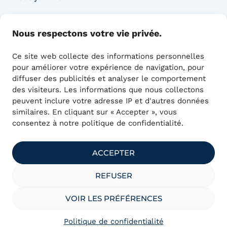
COORDONNÉES
Nous respectons votre vie privée.
Adresse :
Ce site web collecte des informations personnelles
1415 Boul. de l’Innovation,
pour améliorer votre expérience de navigation, pour
Bureau 100
diffuser des publicités et analyser le comportement
Bromont, QC J2L 0L4
des visiteurs. Les informations que nous collectons
450 390-0393
peuvent inclure votre adresse IP et d'autres données
communications@technumquebec.ca
similaires. En cliquant sur « Accepter », vous
consentez à notre politique de confidentialité.
ACCEPTER
REFUSER
officiellement désignée
VOIR LES PRÉFÉRENCES
Politique de confidentialité