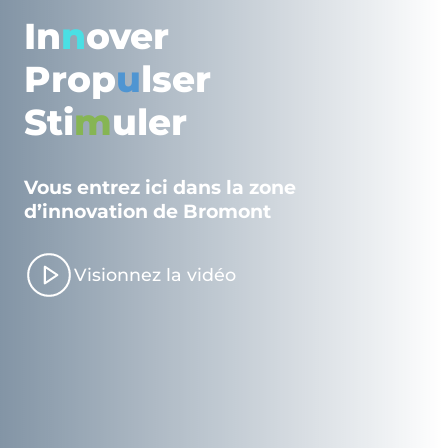
In
n
over
Prop
u
lser
Sti
m
uler
Vous entrez ici dans la zone
d’innovation de Bromont
Visionnez la vidéo