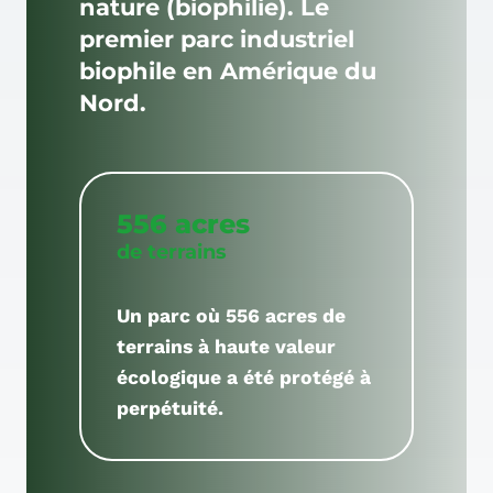
nature (biophilie). Le
premier parc industriel
biophile en Amérique du
Nord.
556 acres
de terrains
Un parc où 556 acres de
terrains à haute valeur
écologique a été protégé à
perpétuité.