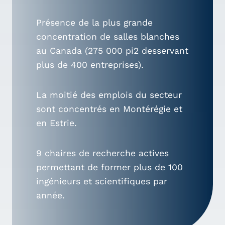
Présence de la plus grande
concentration de salles blanches
au Canada (275 000 pi2 desservant
plus de 400 entreprises).
La moitié des emplois du secteur
sont concentrés en Montérégie et
en Estrie.
9 chaires de recherche actives
permettant de former plus de 100
ingénieurs et scientifiques par
année.