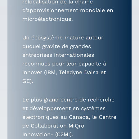
relocalisation de la chaîne
d’approvisionnement mondiale en
microélectronique.
Un écosystème mature autour
duquel gravite de grandes
entreprises internationales
reconnues pour leur capacité à
innover (IBM, Teledyne Dalsa et
GE).
Le plus grand centre de recherche
et développement en systèmes
électroniques au Canada, le Centre
de Collaboration MiQro
Innovation- (C2MI).