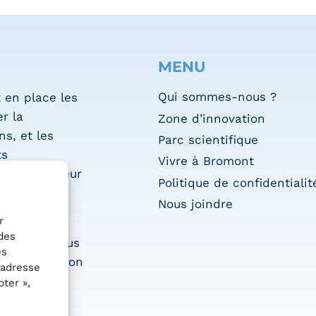
MENU
Qui sommes-nous ?
 en place les
r la
Zone d’innovation
s, et les
Parc scientifique
ts
Vivre à Bromont
que du secteur
Politique de confidentialit
Nous joindre
r
es pour
des
ues dans tous
es
l’accélération
 adresse
ter »,