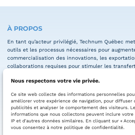
À PROPOS
En tant qu’acteur privilégié, Technum Québec met
outils et les processus nécessaires pour augmente
commercialisation des innovations, les exportation
collaborations requises pour stimuler les transfer
technologiques entre les divers acteurs économi
Nous respectons votre vie privée.
des systèmes électroniques intelligents.
Ce site web collecte des informations personnelles pou
La zone est le catalyseur des interactions requis
améliorer votre expérience de navigation, pour diffuser 
dynamiser la création de nouveautés technologiq
publicités et analyser le comportement des visiteurs. L
les secteurs de l’économie québécoise et soutient 
informations que nous collectons peuvent inclure votre
de la croissance de jeunes entreprises.
IP et d'autres données similaires. En cliquant sur « Accep
vous consentez à notre politique de confidentialité.