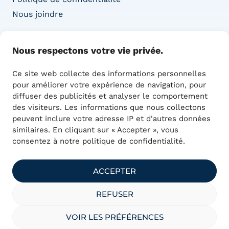
Nous joindre
COORDONNÉES
Nous respectons votre vie privée.
Adresse :
Ce site web collecte des informations personnelles
1415 Boul. de l’Innovation,
pour améliorer votre expérience de navigation, pour
Bureau 100
diffuser des publicités et analyser le comportement
Bromont, QC J2L 0L4
des visiteurs. Les informations que nous collectons
450 390-0393
peuvent inclure votre adresse IP et d'autres données
communications@technumquebec.ca
similaires. En cliquant sur « Accepter », vous
consentez à notre politique de confidentialité.
ACCEPTER
REFUSER
officiellement désignée
VOIR LES PRÉFÉRENCES