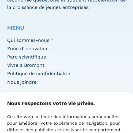
la croissance de jeunes entreprises.
MENU
Qui sommes-nous ?
Zone d’innovation
Parc scientifique
Vivre à Bromont
Politique de confidentialité
Nous joindre
COORDONNÉES
Nous respectons votre vie privée.
Adresse :
Ce site web collecte des informations personnelles
1415 Boul. de l’Innovation,
pour améliorer votre expérience de navigation, pour
Bureau 100
diffuser des publicités et analyser le comportement
Bromont, QC J2L 0L4