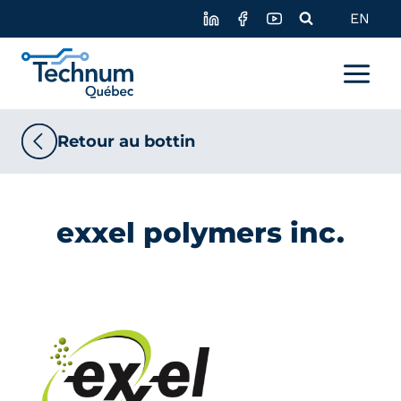
Skip
EN
to
content
Retour au bottin
exxel polymers inc.