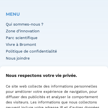
MENU
Qui sommes-nous ?
Zone d’innovation
Parc scientifique
Vivre à Bromont
Politique de confidentialité
Nous joindre
COORDONNÉES
Nous respectons votre vie privée.
Adresse :
Ce site web collecte des informations personnelles
1415 Boul. de l’Innovation,
pour améliorer votre expérience de navigation, pour
Bureau 100
diffuser des publicités et analyser le comportement
Bromont, QC J2L 0L4
des visiteurs. Les informations que nous collectons
450 390-0393
peuvent inclure votre adresse IP et d'autres données