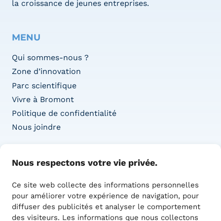
la croissance de jeunes entreprises.
MENU
Qui sommes-nous ?
Zone d’innovation
Parc scientifique
Vivre à Bromont
Politique de confidentialité
Nous joindre
COORDONNÉES
Nous respectons votre vie privée.
Adresse :
Ce site web collecte des informations personnelles
1415 Boul. de l’Innovation,
pour améliorer votre expérience de navigation, pour
Bureau 100
diffuser des publicités et analyser le comportement
Bromont, QC J2L 0L4
des visiteurs. Les informations que nous collectons