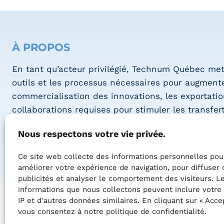
À PROPOS
En tant qu’acteur privilégié, Technum Québec met
outils et les processus nécessaires pour augmente
commercialisation des innovations, les exportation
collaborations requises pour stimuler les transfer
technologiques entre les divers acteurs économi
Nous respectons votre vie privée.
des systèmes électroniques intelligents.
Ce site web collecte des informations personnelles pou
La zone est le catalyseur des interactions requis
améliorer votre expérience de navigation, pour diffuser 
dynamiser la création de nouveautés technologiq
publicités et analyser le comportement des visiteurs. L
les secteurs de l’économie québécoise et soutient 
informations que nous collectons peuvent inclure votre
de la croissance de jeunes entreprises.
IP et d'autres données similaires. En cliquant sur « Accep
vous consentez à notre politique de confidentialité.