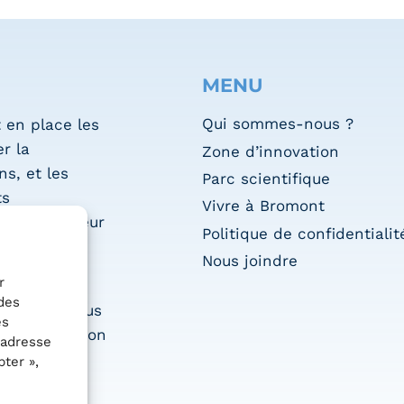
MENU
Qui sommes-nous ?
 en place les
r la
Zone d’innovation
s, et les
Parc scientifique
ts
Vivre à Bromont
que du secteur
Politique de confidentialit
Nous joindre
r
es pour
des
ues dans tous
es
l’accélération
 adresse
ter »,