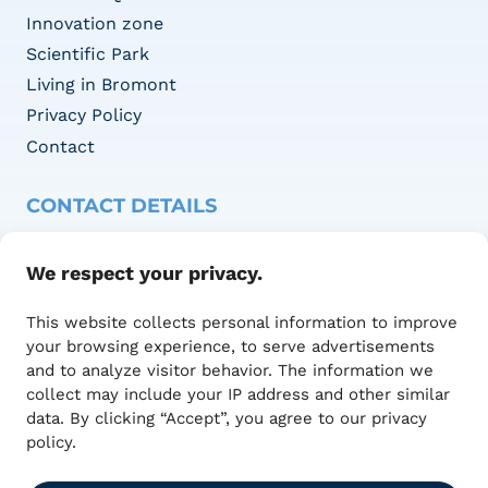
Innovation zone
Scientific Park
Living in Bromont
Privacy Policy
Contact
CONTACT DETAILS
Adresse :
We respect your privacy.
1415 Blvd of Innovation,
Office 100
This website collects personal information to improve
Bromont, QC J2L 0L4
your browsing experience, to serve advertisements
450 390-0393
and to analyze visitor behavior. The information we
communications@technumquebec.ca
collect may include your IP address and other similar
data. By clicking “Accept”, you agree to our privacy
policy.