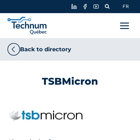
Skip
FR
to
content
Back to directory
TSBMicron