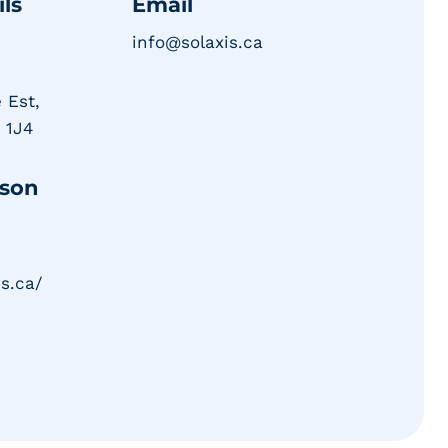
ls
Email
info@solaxis.ca
 Est,
 1J4
rson
s.ca/