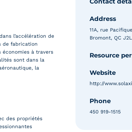
Contact detai
Address
11A, rue Pacifique
dans l’accélération de
Bromont, QC J2L
 de fabrication
s économies à travers
Resource pe
lités sont dans la
aéronautique, la
Website
http://www.solaxi
Phone
450 919-1515
ec des propriétés
ressionnantes