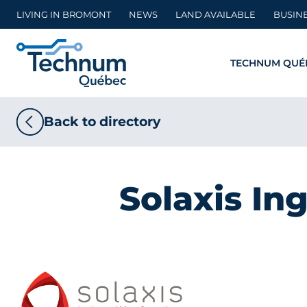
Skip
LIVING IN BROMONT
NEWS
LAND AVAILABLE
BUSIN
to
content
TECHNUM QUÉ
Back to directory
Solaxis In