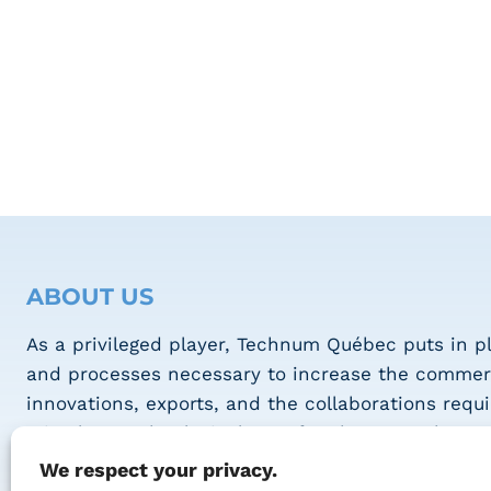
ABOUT US
As a privileged player, Technum Québec puts in pl
and processes necessary to increase the commerc
innovations, exports, and the collaborations requi
stimulate technological transfers between the va
players in the intelligent electronic systems secto
We respect your privacy.